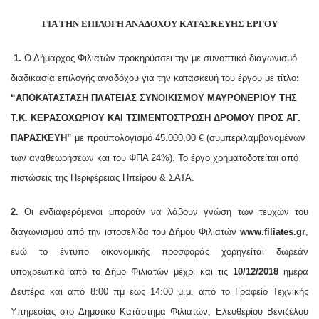
ΓΙΑ ΤΗΝ ΕΠΙΛΟΓΗ ΑΝΑΔΟΧΟΥ ΚΑΤΑΣΚΕΥΗΣ ΕΡΓΟΥ
1.
Ο Δήμαρχος Φιλιατών προκηρύσσει την με συνοπτικό διαγωνισμό
διαδικασία επιλογής αναδόχου για την κατασκευή του έργου με τίτλο
:
“ΑΠΟΚΑΤΑΣΤΑΣΗ ΠΛΑΤΕΊΑΣ ΣΥΝΟΙΚΙΣΜΟΎ ΜΑΥΡΟΝΕΡΊΟΥ ΤΗΣ
Τ.Κ. ΚΕΡΑΣΟΧΩΡΊΟΥ ΚΑΙ ΤΣΙΜΕΝΤΌΣΤΡΩΣΗ ΔΡΌΜΟΥ ΠΡΟΣ ΑΓ.
ΠΑΡΑΣΚΕΥΉ”
με προϋπολογισμό 45.000,00 € (συμπεριλαμβανομένων
των αναθεωρήσεων και του ΦΠΑ 24%). Το έργο χρηματοδοτείται από
πιστώσεις της Περιφέρειας Ηπείρου & ΣΑΤΑ.
2.
Οι ενδιαφερόμενοι μπορούν να λάβουν γνώση των τευχών του
διαγωνισμού από την ιστοσελίδα του Δήμου Φιλιατών
www
.
filiates
.
gr
,
ενώ το έντυπο οικονομικής προσφοράς χορηγείται δωρεάν
υποχρεωτικά από το Δήμο Φιλιατών μέχρι και τις
10/12/2018
ημέρα
Δευτέρα και από 8:00 πμ έως 14:00 μ.μ. από το Γραφείο Τεχνικής
Υπηρεσίας στο Δημοτικό Κατάστημα Φιλιατών, Ελευθερίου Βενιζέλου