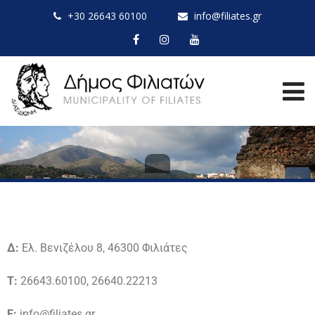
+30 26643 60100
info@filiates.gr
Δ:
Ελ. Βενιζέλου 8, 46300 Φιλιάτες
Τ:
26643.60100, 26640.22213
Ε:
info@filiates.gr