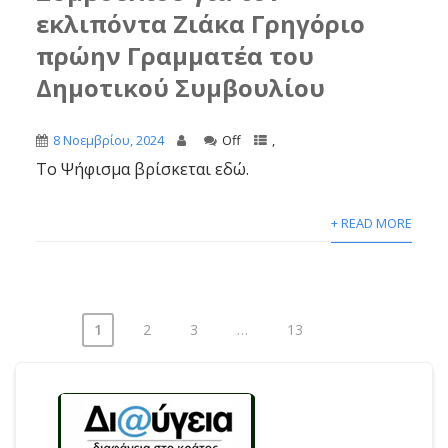
εκλιπόντα Ζιάκα Γρηγόριο
πρώην Γραμματέα του
Δημοτικού Συμβουλίου
8 Νοεμβρίου, 2024
Off
,
Το Ψήφισμα βρίσκεται εδώ.
+ READ MORE
1
2
3
…
13
Σελιδοποίηση
άρθρων