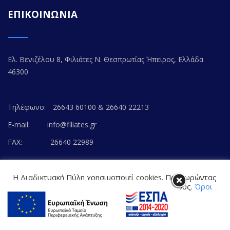
ΕΠΙΚΟΙΝΩΝΙΑ
Ελ. Βενιζέλου 8, Φιλιάτες Ν. Θεσπρωτίας Ήπειρος, Ελλάδα
46300
Τηλέφωνο:
26643 60100 & 26640 22213
E-mail:
info@filiates.gr
FAX:
26640 22989
Η Διαδικτυακή Πύλη χρησιμοποιεί cookies. Προχωρώντας
στο περιεχόμενο, συναινείτε με την αποδοχή τους.
Όροι
Χρήσης Ιστοτόπου
© Copyright 2020. FILIATES.GR | All Rights Reserved.
Cookie settings
Powered by
WEB-WAY
ΑΠΟΔΟΧΗ