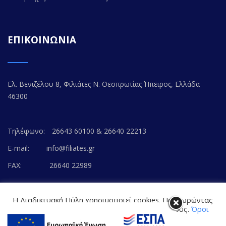
ΕΠΙΚΟΙΝΩΝΙΑ
Ελ. Βενιζέλου 8, Φιλιάτες Ν. Θεσπρωτίας Ήπειρος, Ελλάδα
46300
Τηλέφωνο:
26643 60100 & 26640 22213
E-mail:
info@filiates.gr
FAX:
26640 22989
Η Διαδικτυακή Πύλη χρησιμοποιεί cookies. Προχωρώντας
στο περιεχόμενο, συναινείτε με την αποδοχή τους.
Όροι
Χρήσης Ιστοτόπου
© Copyright 2020. FILIATES.GR | All Rights Reserved.