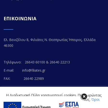
ΕΠΙΚΟΙΝΩΝΙΑ
Ελ. Βενιζέλου 8, Φιλιάτες Ν. Θεσπρωτίας Ήπειρος, Ελλάδα
46300
Τηλέφωνο:
26643 60100 & 26640 22213
E-mail:
info@filiates.gr
FAX:
26640 22989
Η Διαδικτυακή Πύλη χρησιμοποιεί cookies. Προχωρώντας
στο περιεχόμενο, συναινείτε με την αποδοχή τους.
Όροι
Χρήσης Ιστοτόπου
© Copyright 2020. FILIATES.GR | All Rights Reserved.