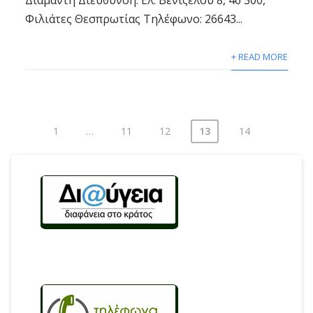
Φιλιάτες Θεσπρωτίας Τηλέφωνο: 26643...
+ READ MORE
1
…
11
12
13
14
Σελιδοποίηση
άρθρων