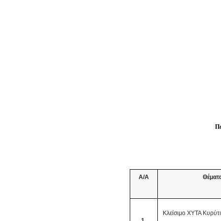
Πε
Α/Α
Θέματα
Κλείσιμο ΧΥΤΑ Κυρύτ
1.