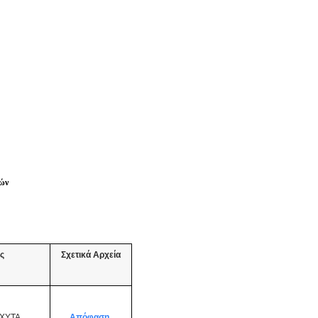
τών
ς
Σχετικά Αρχεία
 ΧΥΤΑ
Απόφαση