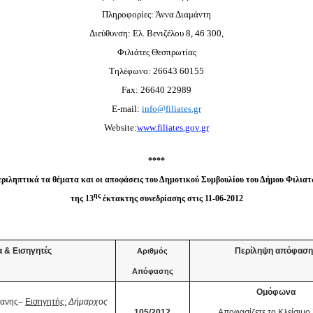
Πληροφορίες: Άννα Διαμάντη
Διεύθυνση: Ελ. Βενιζέλου 8, 46 300,
Φιλιάτες Θεσπρωτίας
Τηλέφωνο:
26643 60155
Fax: 26640 22989
E-mail:
info@filiates.gr
Website:
www.filiates.gov.gr
****
ριληπτικά τα θέματα και οι αποφάσεις του Δημοτικού Συμβουλίου του Δήμου Φιλια
ης
της 13
έκτακτης συνεδρίασης στις 11-06-2012
 & Εισηγητές
Περίληψη απόφαση
Αριθμός
Απόφασης
Ομόφωνα
ιανης–
Εισηγητής:
Δήμαρχος
105/2012
Αποφασίζετε το
Κλείσιμο