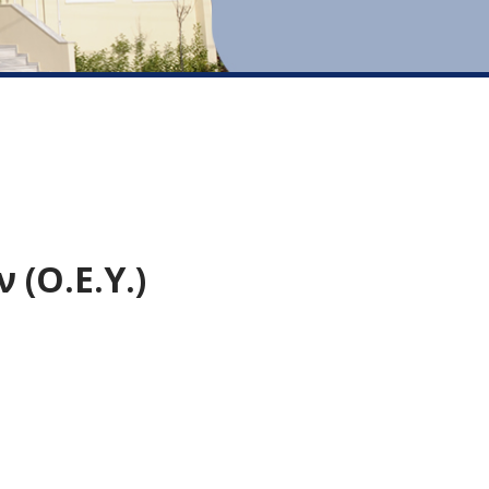
(Ο.Ε.Υ.)