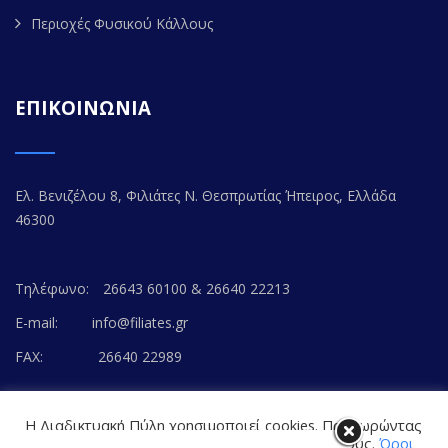
Περιοχές Φυσικού Κάλλους
ΕΠΙΚΟΙΝΩΝΙΑ
Ελ. Βενιζέλου 8, Φιλιάτες Ν. Θεσπρωτίας Ήπειρος, Ελλάδα
46300
Τηλέφωνο:
26643 60100 & 26640 22213
E-mail:
info@filiates.gr
FAX:
26640 22989
Η Διαδικτυακή Πύλη χρησιμοποιεί cookies. Προχωρώντας
στο περιεχόμενο, συναινείτε με την αποδοχή τους.
Όροι