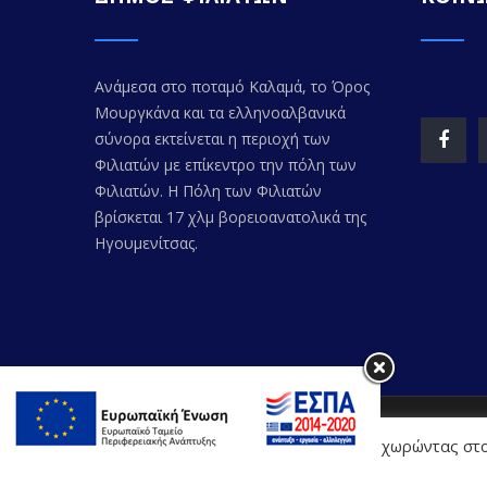
Ανάμεσα στο ποταμό Καλαμά, το Όρος
Μουργκάνα και τα ελληνοαλβανικά
σύνορα εκτείνεται η περιοχή των
Φιλιατών με επίκεντρο την πόλη των
Φιλιατών. Η Πόλη των Φιλιατών
βρίσκεται 17 χλμ βορειοανατολικά της
Ηγουμενίτσας.
© Copyr
Η Διαδικτυακή Πύλη χρησιμοποιεί cookies. Προχωρώντας στο
Ιστοτόπου