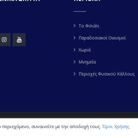
Το Φιλιάτι
Παραδοσιακοί Οικισμοί
Χωριά
Μνημεία
Περιοχές Φυσικού Κάλλους
ight 2020. FILIATES.GR | All Rights Reserved. Powered by
W
 περιεχόμενο, συναινείτε με την αποδοχή τους.
Όροι Χρήσης