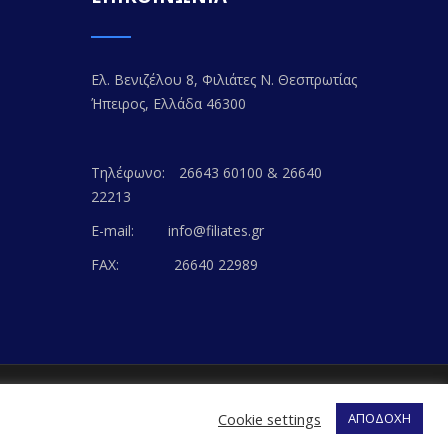
Ελ. Βενιζέλου 8, Φιλιάτες Ν. Θεσπρωτίας
Ήπειρος, Ελλάδα 46300
Τηλέφωνο:
26643 60100 & 26640
22213
E-mail:
info@filiates.gr
FAX:
26640 22989
EB-WAY
Cookie settings
ΑΠΟΔΟΧΗ