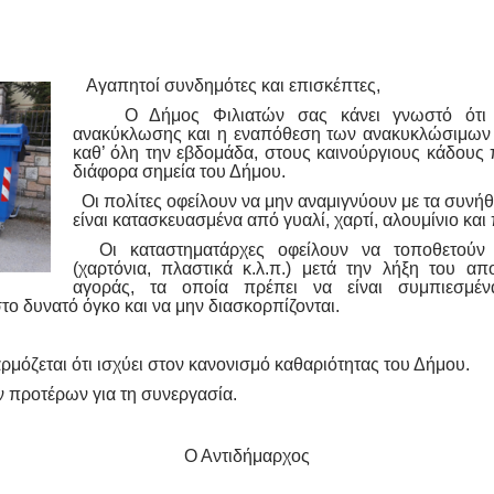
Αγαπητοί συνδημότες και επισκέπτες,
Ο Δήμος Φιλιατών σας κάνει γνωστό ότι ξ
ανακύκλωσης και η εναπόθεση των ανακυκλώσιμων υ
καθ’ όλη την εβδομάδα, στους καινούργιους κάδους 
διάφορα σημεία του Δήμου.
Οι πολίτες οφείλουν να μην αναμιγνύουν με τα συνή
είναι κατασκευασμένα από γυαλί, χαρτί, αλουμίνιο και
Οι καταστηματάρχες οφείλουν να τοποθετούν 
(χαρτόνια, πλαστικά κ.λ.π.) μετά την λήξη του α
αγοράς, τα οποία πρέπει να είναι συμπιεσμέ
το δυνατό όγκο και να μην διασκορπίζονται.
όζεται ότι ισχύει στον κανονισμό καθαριότητας του Δήμου.
 προτέρων για τη συνεργασία.
Ο Αντιδήμαρχος