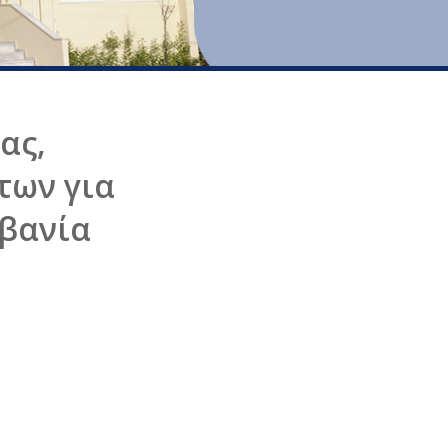
ας,
των για
λβανία