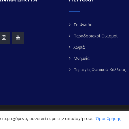
Το Φιλιάτι
Παραδοσιακοί Οικισμοί
Χωριά
Μνημεία
Περιοχές Φυσικού Κάλλους
ight 2020. FILIATES.GR | All Rights Reserved. Powered by
W
 περιεχόμενο, συναινείτε με την αποδοχή τους.
Όροι Χρήσης