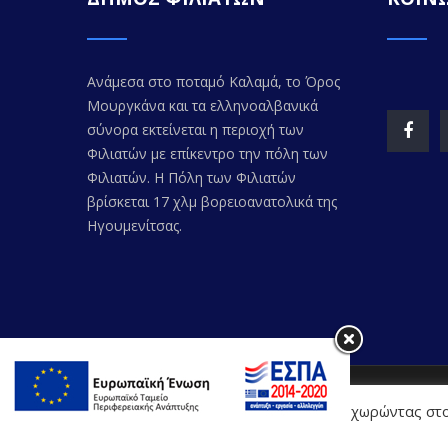
Ανάμεσα στο ποταμό Καλαμά, το Όρος
Μουργκάνα και τα ελληνοαλβανικά
σύνορα εκτείνεται η περιοχή των
Φιλιατών με επίκεντρο την πόλη των
Φιλιατών. Η Πόλη των Φιλιατών
βρίσκεται 17 χλμ βορειοανατολικά της
Ηγουμενίτσας.
© Copyr
Η Διαδικτυακή Πύλη χρησιμοποιεί cookies. Προχωρώντας στο
Ιστοτόπου