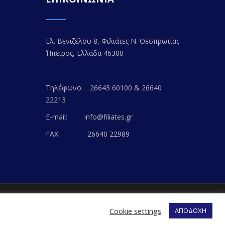
Ελ. Βενιζέλου 8, Φιλιάτες Ν. Θεσπρωτίας
Ήπειρος, Ελλάδα 46300
Τηλέφωνο:
26643 60100 & 26640
22213
E-mail:
info@filiates.gr
FAX:
26640 22989
EB-WAY
Cookie settings
ΑΠΟΔΟΧΗ