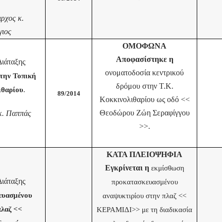
αρχος κ.
ιος
ΟΜΟΦΩΝΑ
Αποφασίστηκε η
ιάταξης
ονοματοδοσία κεντρικού
την Τοπική
δρόμου στην Τ.Κ.
ιθαρίου
.
89/2014
Κοκκινολιθαρίου ως οδό <<
Θεοδώρου Ζώη Σεραφίγγου
κ. Παππάς
>>.
ΚΑΤΑ ΠΛΕΙΟΨΗΦΙΑ
Εγκρίνεται η
εκμίσθωση
ιάταξης
προκατασκευασμένου
ευασμένου
αναψυκτιρίου στην πλαζ <<
πλαζ <<
ΚΕΡΑΜΙΔΙ>> με τη διαδικασία