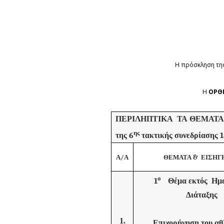
Η πρόσκληση της
Η
ΟΡΘ
ΠΕΡΙΛΗΠΤΙΚΑ ΤΑ ΘΕΜΑΤ
ης
της 6
τακτικής συνεδρίασης 
Α/Α
ΘΕΜΑΤΑ & ΕΙΣΗΓ
ο
1
Θέμα εκτός Ημε
Διάταξης
1.
Επιχορήγηση του αθ