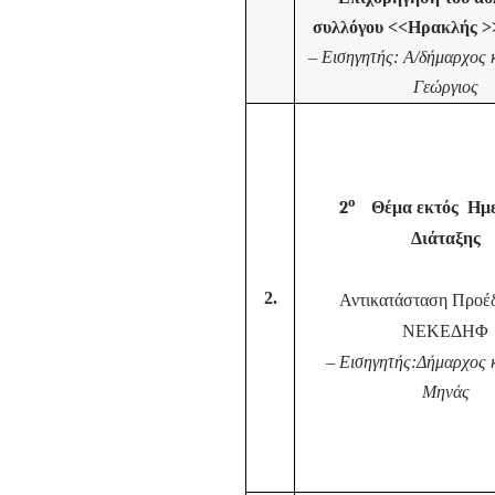
συλλόγου <<Ηρακλής >
–
Εισηγητής: Α/δήμαρχος
Γεώργιος
ο
2
Θέμα εκτός Ημ
Διάταξης
2.
Αντικατάσταση Προέδ
ΝΕΚΕΔΗΦ
–
Εισηγητής:Δήμαρχος 
Μηνάς