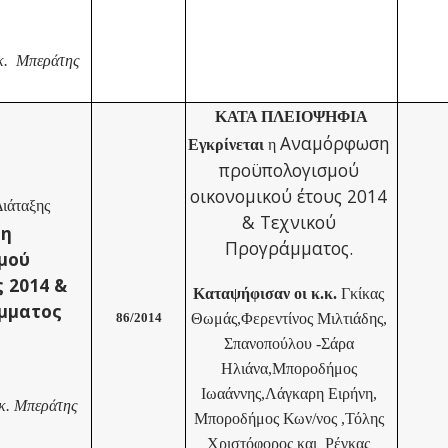
 κ. Μπεράτης
ΚΑΤΑ ΠΛΕΙΟΨΗΦΙΑ
Αναμόρφωση
Εγκρίνεται
η
προϋπολογισμού
οικονομικού έτους 2014
ιάταξης
& Τεχνικού
η
Προγράμματος.
μού
ς 2014 &
Καταψήφισαν οι κ.κ.
Γκίκας
μματος
86/2014
Θωμάς,Φερεντίνος Μιλτιάδης,
Σπανοπούλου -Σάρα
Ηλιάνα,Μποροδήμος
Ιωαάννης,Λάγκαρη Ειρήνη,
 κ. Μπεράτης
Μποροδήμος Κων/νος ,Τόλης
Χριστόφορος και Ρέγκας