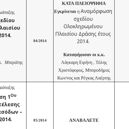
ΚΑΤΑ ΠΛΕΙΟΨΗΦΙΑ
Αναμόρφωση
Εγκρίνεται
η
ιάταξης
σχεδίου
εδίου
Ολοκληρωμένου
λαισίου
Πλαισίου Δράσης έτους
2014.
2014.
84/2014
Καταψήφισαν οι κ.κ.
Λάγκαρη Ειρήνη , Τόλης
 κ. Μπεράτης
Χριστόφορος, Μποροδήμος
Κων/νος και Ρέγκας Λαέρτης
ιάταξης
Ου
ση 1
τέλεσης
εσόδων –
2014.
ΑΝΑΒΑΛΕΤΕ
85/2014