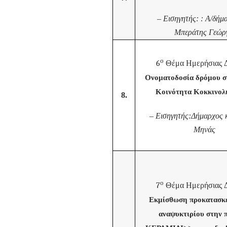
–
Εισηγητής: : Α/δήμ
Μπεράτης Γεώργ
ο
6
Θέμα Ημερήσιας Δ
Ονοματοδοσία δρόμου σ
Κοινότητα Κοκκινολ
8.
–
Εισηγητής:Δήμαρχος 
Μηνάς
ο
7
Θέμα Ημερήσιας Δ
Εκμίσθωση προκατασκ
αναψυκτιρίου στην 