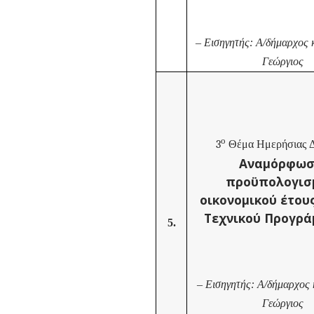
–
Εισηγητής: Α/δήμαρχος
Γεώργιος
ο
3
Θέμα Ημερήσιας Δ
Αναμόρφωσ
προϋπολογισ
οικονομικού έτου
Τεχνικού Προγρά
5.
–
Εισηγητής: Α/δήμαρχος
Γεώργιος