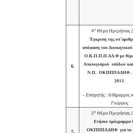
ο
4
Θέμα Ημερήσιας Δ
΄Εγκριση της υπ΄αριθμ
απόφαση του Διοικητικού
Ο.Κ.Π.Π.Π.ΑΔ.Φ με θέμ
Απολογισμού εσόδων και
6.
Ν.Π. ΟΚΠΠΠΑΔΗΦ . ο
2013.
–
Εισηγητής: Α/δήμαρχος
Γεώργιος
ο
5
Θέμα Ημερήσιας Δ
Ετήσιο πρόγραμμα 
ΟΚΠΠΠΑΔΗΦ για το έ
7.