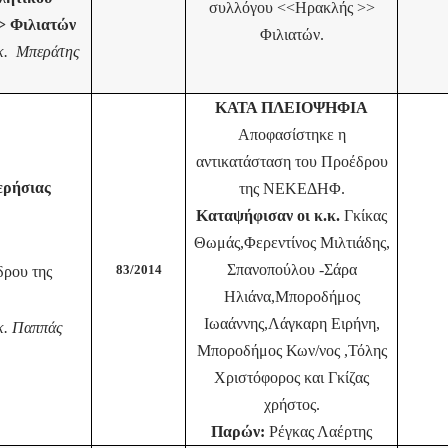
συλλόγου <<Ηρακλής >>
> Φιλιατών
Φιλιατών.
 κ. Μπεράτης
ΚΑΤΑ ΠΛΕΙΟΨΗΦΙΑ
Αποφασίστηκε η
αντικατάσταση του Προέδρου
ερήσιας
της ΝΕΚΕΔΗΦ.
Καταψήφισαν οι κ.κ.
Γκίκας
Θωμάς,Φερεντίνος Μιλτιάδης,
Σπανοπούλου -Σάρα
83/2014
ρου της
Ηλιάνα,Μποροδήμος
Ιωαάννης,Λάγκαρη Ειρήνη,
κ. Παππάς
Μποροδήμος Κων/νος ,Τόλης
Χριστόφορος και Γκίζας
χρήστος.
Παρών:
Ρέγκας Λαέρτης