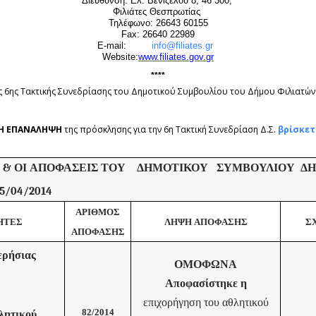
Διεύθυνση: Ελ. Βενιζέλου 8, 46 300,
Φιλιάτες Θεσπρωτίας
Τηλέφωνο:
26643 60155
Fax: 26640 22989
E-mail:
info@filiates.gr
Website:
www.filiates.gov.gr
****
 6ης Tακτικής Σ
υνεδρίασης του Δημοτικού Συμβουλίου του Δήμου Φιλιατώ
Η ΕΠΑΝΑΛΗΨΗ
της πρόσκλησης για την 6η Τακτική Συνεδρίαση Δ.Σ.
βρίσκετ
Α & ΟΙ ΑΠΟΦΑΣΕΙΣ ΤΟΥ ΔΗΜΟΤΙΚΟΥ ΣΥΜΒΟΥΛΙΟΥ ΔΗ
15/04/2014
ΑΡΙΘΜΟΣ
ΗΤΕΣ
ΛΗΨΗ ΑΠΟΦΑΣΗΣ
Σ
ΑΠΟΦΑΣΗΣ
ρήσιας
ΟΜΟΦΩΝΑ
Αποφασίστηκε η
επιχορήγηση του αθλητικού
82/2014
λητικού