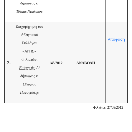
δήμαρχος κ.
Τσέκας Νικόλαος
Επιχορήγηση του
Αθλητικού
Απόφαση
Συλλόγου
«ΑΡΗΣ»
Φιλιατών.
2.
ΑΝΑΒΟΛΗ
145/2012
Εισηγητής:
Α/
δήμαρχος κ.
Στεργίου
Παναγιώτης
Φιλιάτες, 2
7
/0
8
/2012