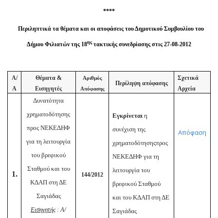
****
Περιληπτικά τα θέματα και οι αποφάσεις του Δημοτικού Συμβουλίου του
ης
Δήμου Φιλιατών της 18
τακτικής συνεδρίασης στις 27-08-2012
Α/
Θέματα &
Σχετικά
Αριθμός
Περίληψη απόφασης
Α
Εισηγητές
Αρχεία
Απόφασης
Δυνατότητα
χρηματοδότησης
Εγκρίνεται
η
προς ΝΕΚΕΔΗΦ
συνέχιση της
Απόφαση
για τη λειτουργία
χρηματοδότησης
προς
του βρεφικού
ΝΕΚΕΔΗΦ για τη
Σταθμού και του
λειτουργία του
1.
144/2012
ΚΔΑΠ στη ΔΕ
βρεφικού Σταθμού
Σαγιάδας
και του ΚΔΑΠ στη ΔΕ
Εισηγητής
: Α/
Σαγιάδας