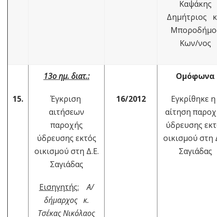
Καψάκης
Δημήτριος κ
Μποροδήμο
Κων/νος
13ο ημ. διατ.:
Ομόφωνα
15.
Έγκριση
16/2012
Εγκρίθηκε 
αιτήσεων
αίτηση παροχ
παροχής
ύδρευσης εκτ
ύδρευσης εκτός
οικισμού στη Δ
οικισμού στη Δ.Ε.
Σαγιάδας
Σαγιάδας
Εισηγητής:
Α/
δήμαρχος κ.
Τσέκας Νικόλαος