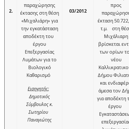
παραχώρησης
προς
2.
03/2012
έκτασης στη θέση
παραχώρησ
«Μιχαλιάρη» για
έκταση 50.722
την εγκατάσταση
τ.μ. στη θέ
αποδέκτη του
Μιχάλιαρη
έργου
βρίσκεται εν
Επεξεργασίας
των ορίων τ
Λυμάτων για το
νέου
Βιολογικό
Καλλικρατικ
Καθαρισμό
Δήμου Φιλια
και ενδιαφέρ
Εισηγητής:
άμεσα τον Δή
Δημοτικός
για αποδέκτη 
Σύμβουλος κ.
έργου
Σωτηρίου
Εγκαταστάσε
Παναγιώτης
επεξεργασία