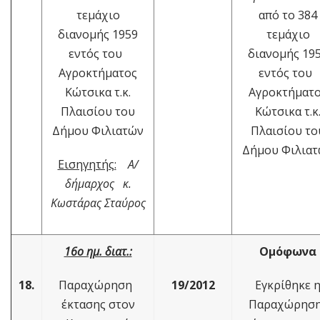
τεμάχιο
από το 384
διανομής 1959
τεμάχιο
εντός του
διανομής 19
Αγροκτήματος
εντός του
Κώτσικα τ.κ.
Αγροκτήματ
Πλαισίου του
Κώτσικα τ.κ
Δήμου Φιλιατών
Πλαισίου το
Δήμου Φιλια
Εισηγητής:
Α/
δήμαρχος κ.
Κωστάρας Σταύρος
16ο ημ. διατ.:
Ομόφωνα
18.
Παραχώρηση
19/2012
Εγκρίθηκε 
έκτασης στον
Παραχώρησ