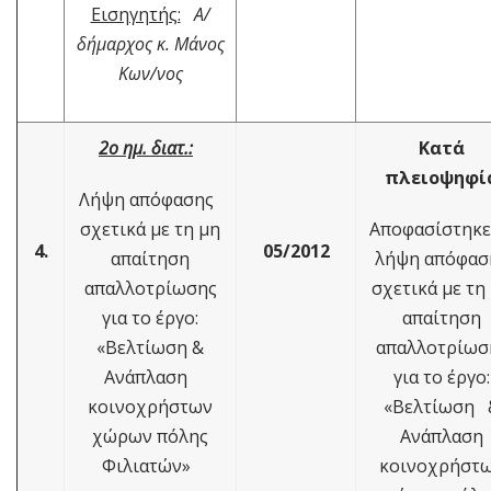
Εισηγητής:
Α/
δήμαρχος κ. Μάνος
Κων/νος
2ο ημ. διατ.:
Κατά
πλειοψηφί
Λήψη απόφασης
σχετικά με τη μη
Αποφασίστηκ
4.
05/2012
απαίτηση
λήψη απόφασ
απαλλοτρίωσης
σχετικά με τη
για το έργο:
απαίτηση
«Βελτίωση &
απαλλοτρίωσ
Ανάπλαση
για το έργο:
κοινοχρήστων
«Βελτίωση 
χώρων πόλης
Ανάπλαση
Φιλιατών»
κοινοχρήστ