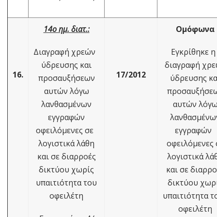
14ο ημ. διατ.:
Ομόφωνα
Διαγραφή χρεών
Εγκρίθηκε 
ύδρευσης και
διαγραφή χρ
16.
17/2012
προσαυξήσεων
ύδρευσης κα
αυτών λόγω
προσαυξήσε
λανθασμένων
αυτών λόγ
εγγραφών
λανθασμένω
οφειλόμενες σε
εγγραφών
λογιστικά λάθη
οφειλόμενες 
και σε διαρροές
λογιστικά λά
δικτύου χωρίς
και σε διαρρο
υπαιτιότητα του
δικτύου χωρ
οφειλέτη
υπαιτιότητα 
οφειλέτη