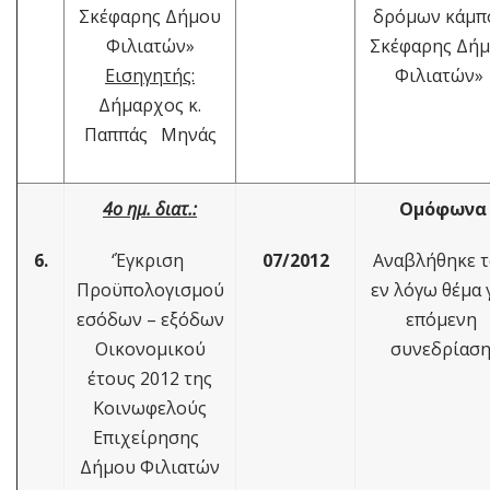
Σκέφαρης Δήμου
δρόμων κάμπ
Φιλιατών»
Σκέφαρης Δή
Εισηγητής:
Φιλιατών»
Δήμαρχος κ.
Παππάς Μηνάς
4ο ημ. διατ.:
Ομόφωνα
6.
‘Έγκριση
07/2012
Αναβλήθηκε 
Προϋπολογισμού
εν λόγω θέμα 
εσόδων – εξόδων
επόμενη
Οικονομικού
συνεδρίασ
έτους 2012 της
Κοινωφελούς
Επιχείρησης
Δήμου Φιλιατών