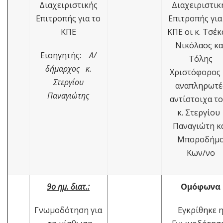
Διαχειριστικής
Διαχειριστικ
Επιτροπής για το
Επιτροπής για
ΚΠΕ
ΚΠΕ οι κ. Τσέ
Νικόλαος κα
Εισηγητής:
Α/
Τόλης
δήμαρχος κ.
Χριστόφορος 
Στεργίου
αναπληρωτέ
Παναγιώτης
αντίστοιχα τ
κ. Στεργίο
Παναγιώτη κ
Μποροδήμ
Κων/νο
9ο ημ. διατ.:
Ομόφωνα
Γνωμοδότηση για
Εγκρίθηκε 