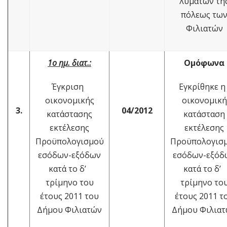
λυμάτων τη
πόλεως τω
Φιλιατών
1ο ημ. διατ.:
Ομόφωνα
Έγκριση
Εγκρίθηκε 
οικονομικής
οικονομική
3.
04/2012
κατάστασης
κατάσταση
εκτέλεσης
εκτέλεσης
Προϋπολογισμού
Προϋπολογισ
εσόδων-εξόδων
εσόδων-εξόδ
κατά το δ’
κατά το δ’
τρίμηνο του
τρίμηνο το
έτους 2011 του
έτους 2011 τ
Δήμου Φιλιατών
Δήμου Φιλια