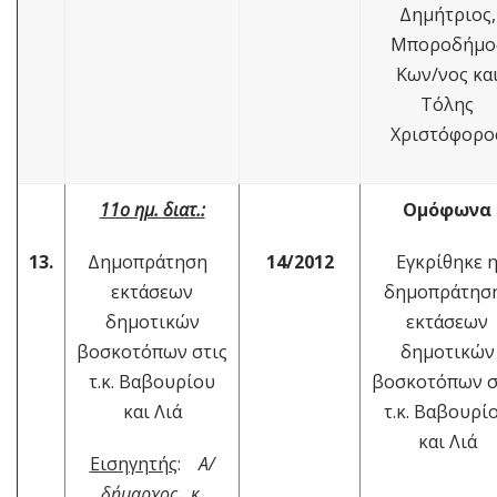
Δημήτριος,
Μποροδήμο
Κων/νος κα
Τόλης
Χριστόφορο
11ο ημ. διατ.:
Ομόφωνα
13.
Δημοπράτηση
14/2012
Εγκρίθηκε 
εκτάσεων
δημοπράτη
δημοτικών
εκτάσεων
βοσκοτόπων στις
δημοτικών
τ.κ. Βαβουρίου
βοσκοτόπων σ
και Λιά
τ.κ. Βαβουρί
και Λιά
Εισηγητής
:
Α/
δήμαρχος κ.