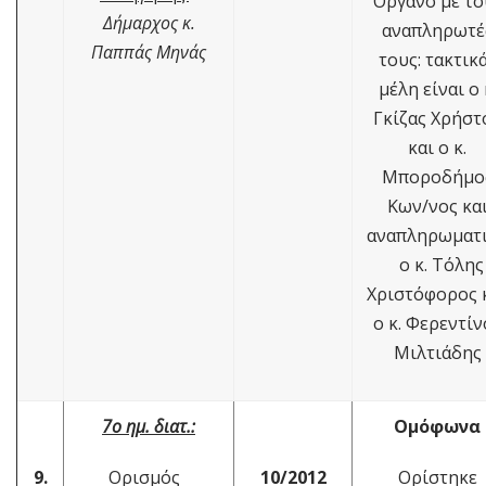
Όργανο με το
Δήμαρχος κ.
αναπληρωτέ
Παππάς Μηνάς
τους: τακτι
μέλη είναι ο 
Γκίζας Χρήστ
και ο κ.
Μποροδήμο
Κων/νος κα
αναπληρωματ
ο κ. Τόλης
Χριστόφορος 
ο κ. Φερεντίν
Μιλτιάδης
7ο ημ. διατ.:
Ομόφωνα
9.
Ορισμός
10/2012
Ορίστηκε