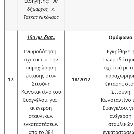
Εισηγητής:
Α/
δήμαρχος κ.
Τσέκας Νικόλαος
15ο ημ. διατ.:
Ομόφωνα
Γνωμοδότηση
Εγκρίθηκε 
σχετικά με την
Γνωμοδότη
παραχώρηση
σχετικά με τ
έκτασης στον
παραχώρησ
17.
18/2012
Σιτούνη
έκτασης στο
Κωνσταντίνο του
Σιτούνη
Ευαγγέλου, για
Κωνσταντίνο 
ανέγερση
Ευαγγέλου, γ
σταυλικών
ανέγερση
εγκαταστάσεων
σταυλικών
από το 384
εγκαταστάσε