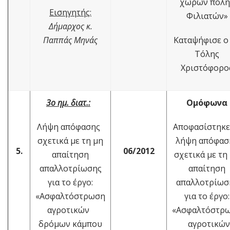
χώρων πόλη
Εισηγητής:
Φιλιατών»
Δήμαρχος κ.
Παππάς Μηνάς
Καταψήφισε ο
Τόλης
Χριστόφορο
3ο ημ. διατ.:
Ομόφωνα
Λήψη απόφασης
Αποφασίστηκ
σχετικά με τη μη
λήψη απόφασ
5.
06/2012
απαίτηση
σχετικά με τη
απαλλοτρίωσης
απαίτηση
για το έργο:
απαλλοτρίωσ
«Ασφαλτόστρωση
για το έργο:
αγροτικών
«Ασφαλτόστρ
δρόμων κάμπου
αγροτικών