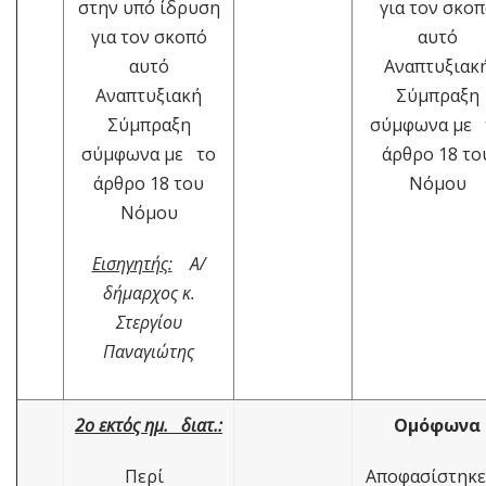
στην υπό ίδρυση
για τον σκο
για τον σκοπό
αυτό
αυτό
Αναπτυξιακ
Αναπτυξιακή
Σύμπραξη
Σύμπραξη
σύμφωνα με 
σύμφωνα με το
άρθρο 18 το
άρθρο 18 του
Νόμου
Νόμου
Εισηγητής:
Α/
δήμαρχος κ.
Στεργίου
Παναγιώτης
2ο εκτός ημ. διατ.:
Ομόφωνα
Περί
Αποφασίστηκ