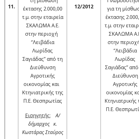
τη μίσθωση
Γνωμοδότη
11.
12/2012
έκτασης 2.000,00
για τη μίσθω
τ.μ. στην εταιρεία
έκτασης 2.000
ΣΚΑΛΩΜΑ Α.Ε.
τ.μ. στην εταιρ
στην περιοχή
ΣΚΑΛΩΜΑ Α.Ε
‘’Λειβάδια
στην περιο
Λωρίδας
‘’Λειβάδια
Σαγιάδας’’ από τη
Λωρίδας
Διεύθυνση
Σαγιάδας’’ από
Αγροτικής
Διεύθυνση
οικονομίας και
Αγροτικής
Κτηνιατρικής της
οικονομίας κ
Π.Ε. Θεσπρωτίας
Κτηνιατρικής 
Π.Ε. Θεσπρωτ
Εισηγητής:
Α/
δήμαρχος κ.
Κωστάρας Σταύρος