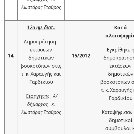
Κωστάρας Σταύρος
12ο ημ. διατ.:
Κατά
πλειοψηφί
Δημοπράτηση
εκτάσεων
Εγκρίθηκε 
14.
15/2012
δημοτικών
δημοπράτη
βοσκοτόπων στις
εκτάσεων
τ. κ. Χαραυγής και
δημοτικών
Γαρδικίου
βοσκοτόπων σ
τ. κ. Χαραυγής 
Εισηγητής:
Α/
Γαρδικίου
δήμαρχος κ.
Κωστάρας Σταύρος
Καταψήφισαν
δημοτικοί
σύμβουλοι κ