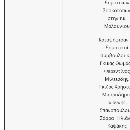
δημοτικών
βοσκοτόπω
στην τ.κ.
Μαλουνίου
Καταψήφισαν
δημοτικοί
σύμβουλοι κ.
Γκίκας Θωμά
Φερεντίνος
Μιλτιάδης,
Γκίζας Χρήστο
Μποροδήμο
Ιωάννης,
Σπανοπούλου
Σάρρα Ηλιάν
Καψάκης