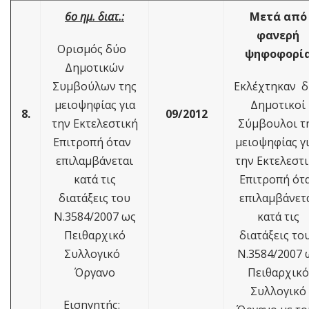
6ο ημ. διατ.:
Μετά από
φανερή
Ορισμός δύο
ψηφοφορί
Δημοτικών
Συμβούλων της
Εκλέχτηκαν 
μειοψηφίας για
Δημοτικοί
8.
09/2012
την Εκτελεστική
Σύμβουλοι τ
Επιτροπή όταν
μειοψηφίας γ
επιλαμβάνεται
την Εκτελεστ
κατά τις
Επιτροπή ότ
διατάξεις του
επιλαμβάνετ
Ν.3584/2007 ως
κατά τις
Πειθαρχικό
διατάξεις τ
Συλλογικό
Ν.3584/2007 
Όργανο
Πειθαρχικό
Συλλογικό
Εισηγητής: