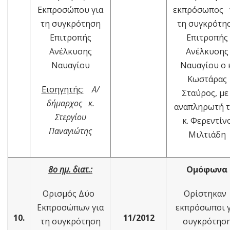
Εκπροσώπου για
εκπρόσωπος 
τη συγκρότηση
τη συγκρότη
Επιτροπής
Επιτροπής
Ανέλκυσης
Ανέλκυσης
Ναυαγίου
Ναυαγίου ο κ
Κωστάρας
Εισηγητής:
Α/
Σταύρος, μ
δήμαρχος κ.
αναπληρωτή 
Στεργίου
κ. Φερεντίν
Παναγιώτης
Μιλτιάδη
8ο ημ. διατ.:
Ομόφωνα
Ορισμός Δύο
Ορίστηκα
Εκπροσώπων για
εκπρόσωποι γ
10.
11/2012
τη συγκρότηση
συγκρότησ