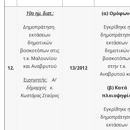
10ο ημ. διατ.:
(α) Ομόφων
Δημοπράτηση
Εγκρίθηκε 
εκτάσεων
δημοπράτη
δημοτικών
εκτάσεων
βοσκοτόπων στις
δημοτικών
τ.κ. Μαλουνίου
βοσκοτόπω
και Αναβρυτού
στην τ.κ.
12.
13/2012
Αναβρυτού κ
Εισηγητής:
Α/
δήμαρχος κ.
(β) Κατά
Κωστάρας Σταύρος
πλειοψηφί
Εγκρίθηκε 
δημοπράτη
εκτάσεων