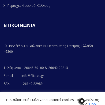
Περιοχές Φυσικού Κάλλους
ΕΠΙΚΟΙΝΩΝΙΑ
Ελ. Βενιζέλου 8, Φιλιάτες Ν. Θεσπρωτίας Ήπειρος, Ελλάδα
46300
Τηλέφωνο:
26643 60100 & 26640 22213
E-mail:
info@filiates.gr
FAX:
26640 22989
Η Διαδικτυακή Πύλη χρησιμοποιεί cookies. Προχωρώντας
στο περιεχόμενο, συναινείτε με την αποδοχή τους.
Όροι