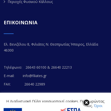
Περιοχές Φυσικού Κάλλους
ΕΠΙΚΟΙΝΩΝΙΑ
Ελ. Βενιζέλου 8, Φιλιάτες Ν. Θεσπρωτίας Ήπειρος, Ελλάδα
46300
Τηλέφωνο:
26643 60100 & 26640 22213
E-mail:
info@filiates.gr
FAX:
26640 22989
Η Διαδικτυακή Πύλη χρησιμοποιεί cookies. Προχωρώντας
στο περιεχόμενο, συναινείτε με την αποδοχή τους.
Όροι
Χρήσης Ιστοτόπου