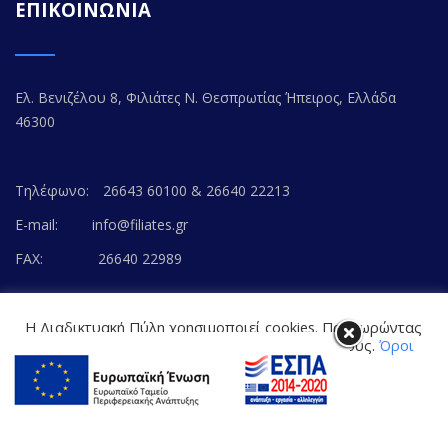
ΕΠΙΚΟΙΝΩΝΙΑ
Ελ. Βενιζέλου 8, Φιλιάτες Ν. Θεσπρωτίας Ήπειρος, Ελλάδα
46300
Τηλέφωνο:
26643 60100 & 26640 22213
E-mail:
info@filiates.gr
FAX:
26640 22989
Η Διαδικτυακή Πύλη χρησιμοποιεί cookies. Προχωρώντας
στο περιεχόμενο, συναινείτε με την αποδοχή τους.
Όροι
Χρήσης Ιστοτόπου
© Copyright 2020. FILIATES.GR | All Rights Reserved.
Cookie settings
Powered by
WEB-WAY
ΑΠΟΔΟΧΗ