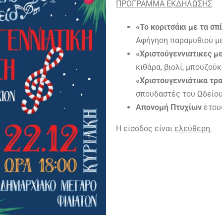
ΠΡΟΓΡΑΜΜΑ ΕΚΔΗΛΩΣΗΣ
«Το κοριτσάκι με τα σπ
Αφήγηση παραμυθιού με
«Χριστούγεννιατικες 
κιθάρα, βιολί, μπουζούκ
«Χριστουγεννιάτικα τρ
σπουδαστές του Ωδείου
Απονομή Πτυχίων
έτου
Η είσοδος είναι
ελεύθερη
.