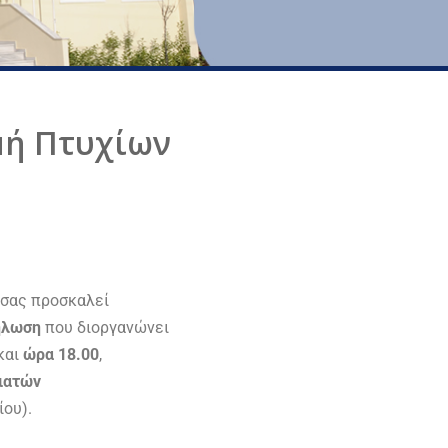
μή Πτυχίων
 σας προσκαλεί
ήλωση
που διοργανώνει
και
ώρα 18.00
,
ιατών
ίου).