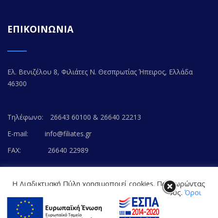
ΕΠΙΚΟΙΝΩΝΙΑ
Ελ. Βενιζέλου 8, Φιλιάτες Ν. Θεσπρωτίας Ήπειρος, Ελλάδα
46300
Τηλέφωνο:
26643 60100 & 26640 22213
E-mail:
info@filiates.gr
FAX:
26640 22989
Η Διαδικτυακή Πύλη χρησιμοποιεί cookies. Προχωρώντας
στο περιεχόμενο, συναινείτε με την αποδοχή τους.
Όροι
Χρήσης Ιστοτόπου
© Copyright 2020. FILIATES.GR | All Rights Reserved.