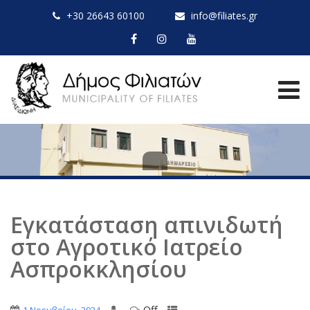
+30 26643 60100
info@filiates.gr
Εγκατάσταση απινιδωτή
στο Αγροτικό Ιατρείο
Ασπροκκλησίου
Off
,