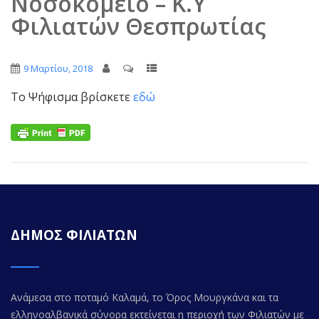
Νοσοκομείο – Κ.Υ
Φιλιατών Θεσπρωτίας
9 Μαρτίου, 2018
Το Ψήφισμα βρίσκετε
εδώ
ΔΗΜΟΣ ΦΙΛΙΑΤΩΝ
Ανάμεσα στο ποταμό Καλαμά, το Όρος Μουργκάνα και τα
ελληνοαλβανικά σύνορα εκτείνεται η περιοχή των Φιλιατών με