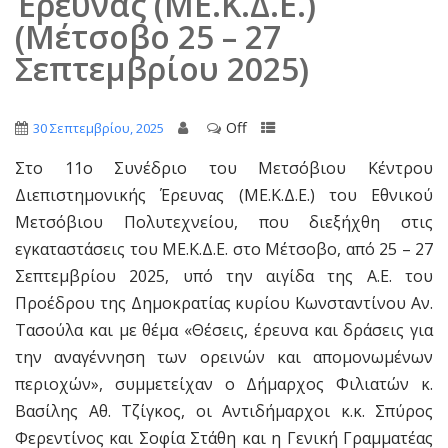
Έρευνας (ΜΕ.Κ.Δ.Ε.)
(Μέτσοβο 25 – 27
Σεπτεμβρίου 2025)
Off
30 Σεπτεμβρίου, 2025
Στο 11ο Συνέδριο του Μετσόβιου Κέντρου
Διεπιστημονικής Έρευνας (ΜΕ.Κ.Δ.Ε.) του Εθνικού
Μετσόβιου Πολυτεχνείου, που διεξήχθη στις
εγκαταστάσεις του ΜΕ.Κ.Δ.Ε. στο Μέτσοβο, από 25 – 27
Σεπτεμβρίου 2025, υπό την αιγίδα της Α.Ε. του
Προέδρου της Δημοκρατίας κυρίου Κωνσταντίνου Αν.
Τασούλα και με θέμα «Θέσεις, έρευνα και δράσεις για
την αναγέννηση των ορεινών και απομονωμένων
περιοχών», συμμετείχαν ο Δήμαρχος Φιλιατών κ.
Βασίλης Αθ. Τζίγκος, οι Αντιδήμαρχοι κ.κ. Σπύρος
Φερεντίνος και Σοφία Στάθη και η Γενική Γραμματέας