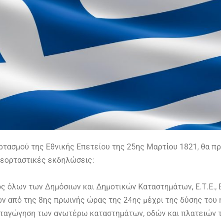
ρτασμού της Εθνικής Επετείου της 25ης Μαρτίου 1821, θα π
 εορταστικές εκδηλώσεις:
ς όλων των Δημόσιων και Δημοτικών Καταστημάτων, Ε.Τ.Ε., Ε
ν από της 8ης πρωινής ώρας της 24ης μέχρι της δύσης του 
ταγώγηση των ανωτέρω καταστημάτων, οδών και πλατειών τ