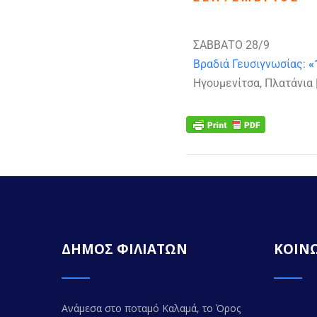
ΣΑΒΒΑΤΟ 28/9
Βραδιά Γευσιγνωσίας:
«
Ηγουμενίτσα, Πλατάνια |
ΔΗΜΟΣ ΦΙΛΙΑΤΩΝ
ΚΟΙΝΩ
Ανάμεσα στο ποταμό Καλαμά, το Όρος