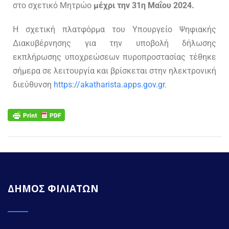
στο σχετικό Μητρώο
μέχρι την 31η Μαΐου 2024.
Η σχετική πλατφόρμα του Υπουργείο Ψηφιακής
Διακυβέρνησης για την υποβολή δήλωσης
εκπλήρωσης υποχρεώσεων πυροπροστασίας τέθηκε
σήμερα σε λειτουργία και βρίσκεται στην ηλεκτρονική
διεύθυνση
https://akatharista.apps.gov.gr
.
ΔΗΜΟΣ ΦΙΛΙΑΤΩΝ