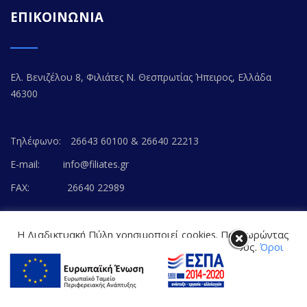
ΕΠΙΚΟΙΝΩΝΙΑ
Ελ. Βενιζέλου 8, Φιλιάτες Ν. Θεσπρωτίας Ήπειρος, Ελλάδα
46300
Τηλέφωνο:
26643 60100 & 26640 22213
E-mail:
info@filiates.gr
FAX:
26640 22989
Η Διαδικτυακή Πύλη χρησιμοποιεί cookies. Προχωρώντας
στο περιεχόμενο, συναινείτε με την αποδοχή τους.
Όροι
Χρήσης Ιστοτόπου
© Copyright 2020. FILIATES.GR | All Rights Reserved.
Cookie settings
ΑΠΟΔΟΧΗ
Powered by
WEB-WAY