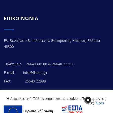
ΕΠΙΚΟΙΝΩΝΙΑ
Ελ. Βενιζέλου 8, Φιλιάτες Ν. Θεσπρωτίας Ήπειρος, Ελλάδα
46300
Τηλέφωνο:
26643 60100 & 26640 22213
E-mail:
info@filiates.gr
FAX:
26640 22989
Η Διαδικτυακή Πύλη χρησιμοποιεί cookies. Προχωρώντας
στο περιεχόμενο, συναινείτε με την αποδοχή τους.
Όροι
Χρήσης Ιστοτόπου
© Copyright 2020. FILIATES.GR | All Rights Reserved.