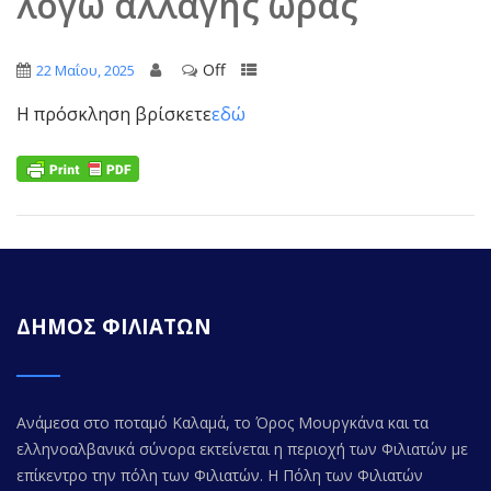
λόγω αλλαγής ώρας
Off
22 Μαΐου, 2025
Η πρόσκληση βρίσκετε
εδώ
ΔΗΜΟΣ ΦΙΛΙΑΤΩΝ
Ανάμεσα στο ποταμό Καλαμά, το Όρος Μουργκάνα και τα
ελληνοαλβανικά σύνορα εκτείνεται η περιοχή των Φιλιατών με
επίκεντρο την πόλη των Φιλιατών. Η Πόλη των Φιλιατών