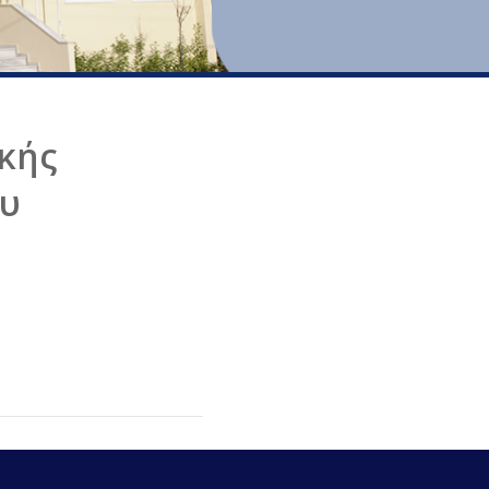
κής
ου