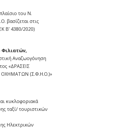
πλαίσιο του Ν.
Ο. βασίζεται στις
Κ Β’ 4380/2020)
 Φιλιατών,
«Αστική Αναζωογόνηση
τος «ΔΡΑΣΕΙΣ
 ΟΧΗΜΑΤΩΝ (Σ.Φ.Η.Ο.)»
και κυκλοφοριακά
ης ταξί/ τουριστικών
σης Ηλεκτρικών