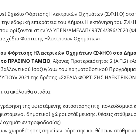
εί Σχέδιο Φόρτισης Ηλεκτρικών Οχημάτων (Σ.Φ.Η.Ο) στο 
 την εδαφική επικράτεια του Δήμου. Η εκπόνηση του Σ.Φ.Η.
που ορίζονται στην ΥΑ ΥΠΕΝ/ΔΜΕΑΑΠ/ 93764/396/2020 (ΦΕ
τα Σχέδια Φόρτισης Ηλεκτρικών Οχημάτων».
ίου Φόρτισης Ηλεκτρικών Οχημάτων (ΣΦΗΟ) στο Δήμο
 το ΠΡΑΣΙΝΟ ΤΑΜΕΙΟ
, Άξονας Προτεραιότητας 2 (Α.Π.2) 
ριβαλλοντικού Ισοζυγίου» του Χρηματοδοτικού Προγράμμα
ΥΓΙΟΥ» 2021 της δράσης «ΣΧΕΔΙΑ ΦΟΡΤΙΣΗΣ ΗΛΕΚΤΡΙΚΩΝ
ι τα ακόλουθα στάδια:
γράφηση της υφιστάμενης κατάστασης (π.χ. πολεοδομικά 
φιστάμενοι δημοτικοί χώροι στάθμευσης, θέσεις στάθμευσ
/ οχημάτων τροφοδοσίας).
ίων χωροθέτησης σημείων φόρτισης και θέσεων στάθμευ