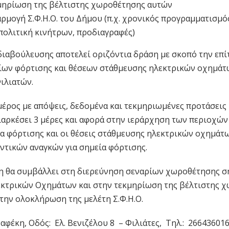
μηρίωση της βέλτιστης χωροθέτησης αυτών
μογή Σ.Φ.Η.Ο. του Δήμου (π.χ. χρονικός προγραμματισμό
ολιτική κινήτρων, προδιαγραφές)
διαβούλευσης αποτελεί οριζόντια δράση με σκοπό την επί
ων φόρτισης και θέσεων στάθμευσης ηλεκτρικών οχημάτ
ιλιατών.
μέρος με απόψεις, δεδομένα και τεκμηριωμένες προτάσεις 
αρκέσει 3 μέρες και αφορά στην ιεράρχηση των περιοχών
α φόρτισης και οι θέσεις στάθμευσης ηλεκτρικών οχημάτω
ντικών αναγκών για σημεία φόρτισης.
 θα συμβάλλει στη διερεύνηση σεναρίων χωροθέτησης σ
κτρικών Οχημάτων και στην τεκμηρίωση της βέλτιστης χ
 την ολοκλήρωση της μελέτη Σ.Φ.Η.Ο.
αφέκη, Οδός: Ελ. Βενιζέλου 8 – Φιλιάτες, Τηλ.: 26643601