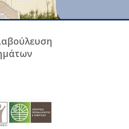
ιαβούλευση
χημάτων