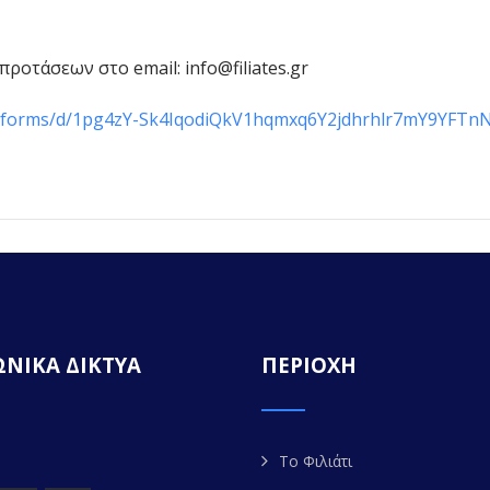
οτάσεων στο email: info@filiates.gr
om/forms/d/1pg4zY-Sk4IqodiQkV1hqmxq6Y2jdhrhlr7mY9YFTn
ΝΙΚΑ ΔΙΚΤΥΑ
ΠΕΡΙΟΧΗ
Το Φιλιάτι