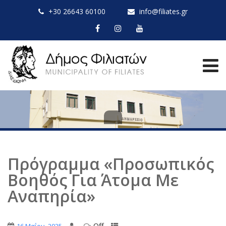
+30 26643 60100
info@filiates.gr
Πρόγραμμα «Προσωπικός
Βοηθός Για Άτομα Με
Αναπηρία»
Off
,