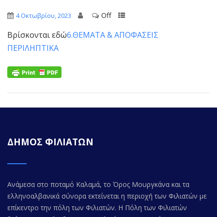
Off
4 Οκτωβρίου, 2023
Βρίσκονται εδώ
6.ΘΕΜΑΤΑ & ΑΠΟΦΑΣΕΙΣ
ΠΕΡΙΛΗΠΤΙΚΑ
ΔΗΜΟΣ ΦΙΛΙΑΤΩΝ
Ανάμεσα στο ποταμό Καλαμά, το Όρος Μουργκάνα και τα
ελληνοαλβανικά σύνορα εκτείνεται η περιοχή των Φιλιατών με
επίκεντρο την πόλη των Φιλιατών. Η Πόλη των Φιλιατών