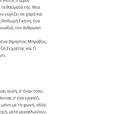
α. Αυτός
ο έρμος
 τα θαύματά της. Μια
υ γυρίζει σε χαρά και
η Θοδωρή Γκόνη, ένα
μοναξιά, τον άνθρωπο
ννενα {Χρήστος Μπράβος,
ζή Σεχρέτης και Π.
τι.
αν αυλή, σ’ έναν τόπο,
ονται σ’ ένα τραπέζι.
ι μόνο με τη φωνή, αλλά
αρχή, μετά μερακλώνουν,