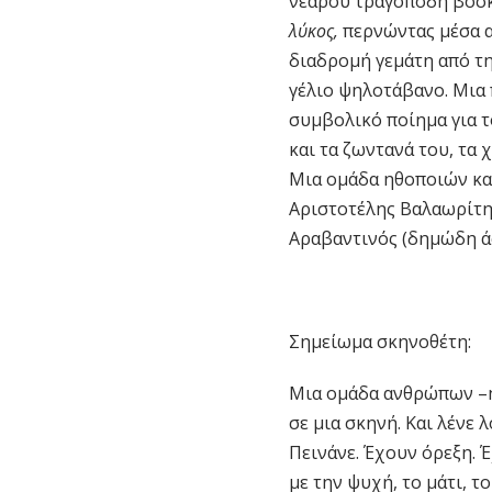
νεαρού τραγοπόδη βοσ
λύκος,
περνώντας μέσα α
διαδρομή γεμάτη από τη
γέλιο ψηλοτάβανο. Μια 
συμβολικό ποίημα για τ
και τα ζωντανά του, τα 
Μια ομάδα ηθοποιών και
Αριστοτέλης Βαλαωρίτης
Αραβαντινός (δημώδη άσ
Σημείωμα σκηνοθέτη:
Μια ομάδα ανθρώπων –ηθ
σε μια σκηνή. Και λένε λ
Πεινάνε. Έχουν όρεξη. Έ
με την ψυχή, το μάτι, τ