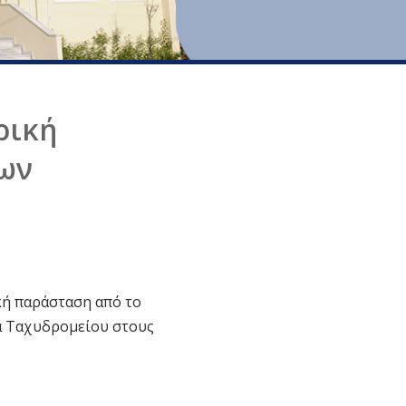
ρική
νων
κή παράσταση από το
α Ταχυδρομείου στους