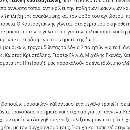
κού,
Γιάννη Κουτσογιάννη
, από τα βουνά του στα Γιάννεν
πό άγνωστα τοπία, αντικρίζει την πόλη των Ιωαννίνων και
ν έκπληξη της ανακάλυψης και τον φόβο του αγνώστου, πο
πορεία. Ο Κουτσογιάννης γίνεται, στα χέρια του σκηνοθέτ
ον μικρό και τον μεγάλο τόπο, για την πολυκοσμία και τη 
χαμένα και κερδισμένα στοιχήματα της ζωής.
 μουσικών, τραγουδώντας τα λόγια 7 ποιητών για τα Γιά
, Κώστας Κρυστάλλης, Γιοσέφ Ελιγιά, Μιχάλης Γκανάς, Χατ
ματα της Ηπείρου)}, μάς προσκαλούν σε ένα ιδιότυπο γλέν
οποιών, μουσικών– κάθονται σ’ ένα μεγάλο τραπέζι, σε μι
όγια, τραγούδια, ποιήματα και στιχάκια για τα Γιάννενα. Κάθ
χουν όρεξη να διηγηθούν, να ξετυλίξουν μιαν ιστορία. Όχ
ο χέρι, με τον συγχρονισμό τους. Ήσυχα και ταπεινά στην 