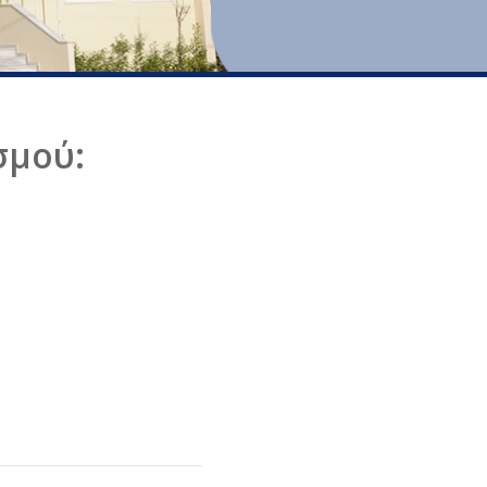
σμού: