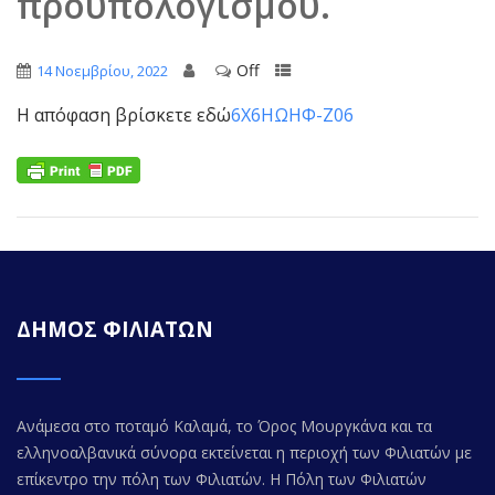
προϋπολογισμού.
Off
14 Νοεμβρίου, 2022
Η απόφαση βρίσκετε εδώ
6Χ6ΗΩΗΦ-Ζ06
ΔΗΜΟΣ ΦΙΛΙΑΤΩΝ
Ανάμεσα στο ποταμό Καλαμά, το Όρος Μουργκάνα και τα
ελληνοαλβανικά σύνορα εκτείνεται η περιοχή των Φιλιατών με
επίκεντρο την πόλη των Φιλιατών. Η Πόλη των Φιλιατών