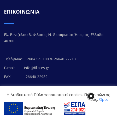
ΕΠΙΚΟΙΝΩΝΙΑ
Ελ. Βενιζέλου 8, Φιλιάτες Ν. Θεσπρωτίας Ήπειρος, Ελλάδα
46300
Τηλέφωνο:
26643 60100 & 26640 22213
E-mail:
info@filiates.gr
FAX:
26640 22989
Η Διαδικτυακή Πύλη χρησιμοποιεί cookies. Προχωρώντας
στο περιεχόμενο, συναινείτε με την αποδοχή τους.
Όροι
Χρήσης Ιστοτόπου
© Copyright 2020. FILIATES.GR | All Rights Reserved.
Cookie settings
Powered by
WEB-WAY
ΑΠΟΔΟΧΗ