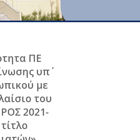
ότητα ΠΕ
ίνωσης υπ΄
ωπικού με
λαίσιο του
ΡΟΣ 2021-
 τίτλο
λιατών».