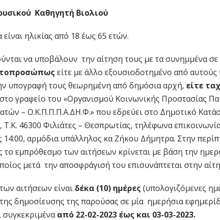
Μουσικού Καθηγητή Βιολιού
είναι ηλικίας από 18 έως 65 ετών.
ύνται να υποβάλουν την αίτηση τους με τα συνημμένα σε
υτοπροσώπως
είτε µε άλλο εξουσιοδοτημένο από αυτούς
ην υπογραφή τους θεωρημένη από δημόσια αρχή,
είτε τα
στο γραφείο του «Οργανισμού Κοινωνικής Προστασίας Παι
τών – Ο.Κ.Π.Π.Π.Α.ΔΗ.Φ.» που εδρεύει στο Δημοτικό Κατά
 Τ.Κ. 46300 Φιλιάτες – Θεσπρωτίας, τηλέφωνα επικοινωνία
ς 14:00, αρμόδια υπάλληλος κα Ζήκου Δήμητρα. Στην περ
 το εμπρόθεσμο των αιτήσεων κρίνεται µε βάση την ημερ
οποίος μετά την αποσφράγισή του επισυνάπτεται στην αί
των αιτήσεων είναι
δέκα (10) ημέρες
(υπολογιζόμενες ημε
 της δημοσίευσης της παρούσας σε µία ημερήσια εφημερί
ι συγκεκριμένα
από 22-02-2023 έως και 03-03-2023.