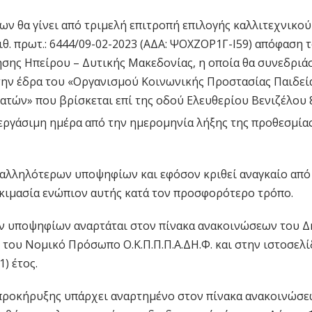
ν θα γίνει από τριμελή επιτροπή επιλογής καλλιτεχνικο
ριθ. πρωτ.: 6444/09-02-2023 (ΑΔΑ: ΨΟΧΖΟΡ1Γ-Ι59) απόφαση 
σης Ηπείρου – Δυτικής Μακεδονίας, η οποία θα συνεδριά
την έδρα του «Οργανισμού Κοινωνικής Προστασίας Παιδεί
τών» που βρίσκεται επί της οδού Ελευθερίου Βενιζέλου 8,
εργάσιμη ημέρα από την ημερομηνία λήξης της προθεσμία
ταλληλότερων υποψηφίων και εφόσον κριθεί αναγκαίο από
κιμασία ενώπιον αυτής κατά τον προσφορότερο τρόπο.
ων υποψηφίων αναρτάται στον πίνακα ανακοινώσεων του 
 του Νομικό Πρόσωπο Ο.Κ.Π.Π.Π.Α.ΔΗ.Φ. και στην ιστοσελί
1) έτος.
 προκήρυξης υπάρχει αναρτημένο στον πίνακα ανακοινώσ