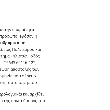
 αυτήν απαραίτητα
 πρόσωπο, εφόσον η
χυδρομικά µε
δείας Πολιτισμού και
στημα Φιλιατών, οδός
ς: 26643 60116-122,
ίπτωση αποστολής των
ομηνία που φέρει ο
τηση του υποψηφίου.
ρολογιακά) και αρχίζει
δα της πρωτεύουσας του