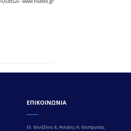
λιατών- www filiates.gr
ΕΠΙΚΟΙΝΩΝΙΑ
Ελ. Βενιζέλου 8, Φιλιάτες Ν. Θεσπρωτίας