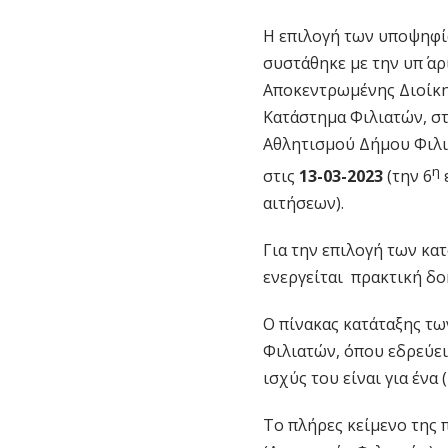
Η επιλογή των υποψηφίω
συστάθηκε µε την υπ΄ α
Αποκεντρωμένης Διοίκη
Κατάστημα Φιλιατών, σ
Αθλητισμού Δήμου Φιλια
η
στις
13-03-2023
(την 6
αιτήσεων).
Για την επιλογή των κα
ενεργείται πρακτική δο
Ο πίνακας κατάταξης τ
Φιλιατών, όπου εδρεύει
ισχύς του είναι για ένα (
Το πλήρες κείμενο της