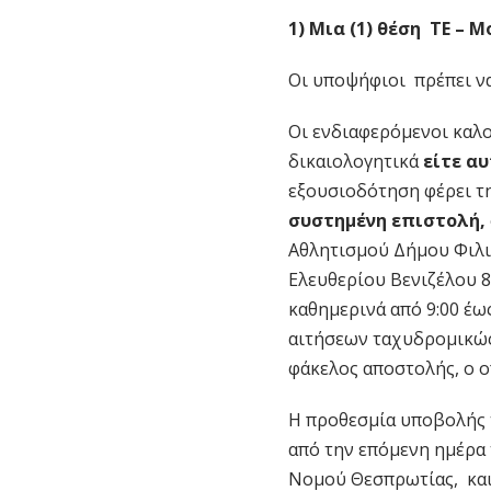
1) Μια (1) θέση ΤΕ – 
Οι υποψήφιοι πρέπει να 
Οι ενδιαφερόμενοι καλο
δικαιολογητικά
είτε α
εξουσιοδότηση φέρει τ
συστημένη επιστολή,
Αθλητισμού Δήμου Φιλια
Ελευθερίου Βενιζέλου 8,
καθημερινά από 9:00 έω
αιτήσεων ταχυδρομικώς
φάκελος αποστολής, ο 
Η προθεσμία υποβολής 
από την επόμενη ημέρα
Νομού Θεσπρωτίας, κα