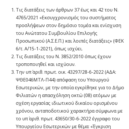
Τις διατάξεις των άρθρων 37 έως και 42 του Ν.
4765/2021 «Εκσυγχρονισμός του συστήματος
προσλήψεων στον δημόσιο τομέα και ενίσχυση
του Ανώτατου Συμβουλίου Επιλογής
Προσωπικού (Α.Σ.Ε.Π.) και λοιπές διατάξεις» (ΦΕΚ
6/τ. Α΄/15-1-2021), όπως ισχύει.
Τις διατάξεις του Ν. 3852/2010 όπως έχουν
τροποποιηθεί και ισχύουν.
Την υπ΄ αριθ. πρωτ. οικ. 43297/28-6-2022 (ΑΔΑ:
ΨΘΕ046ΜΤΛ-Π44) απόφαση του Υπουργού
Εσωτερικών, με την οποία εγκρίθηκε για το Δήμο
Φιλιατών η απασχόληση οκτώ (08) ατόμων με
σχέση εργασίας ιδιωτικού δικαίου ορισμένου
χρόνου, ανταποδοτικού χαρακτήρα σύμφωνα με
το υπ΄ αριθ. πρωτ. 43650/30-6-2022 έγγραφο του
Υπουργείου Εσωτερικών με θέμα: «Έγκριση