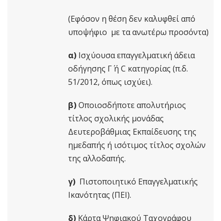
(Εφόσον η θέση δεν καλυφθεί από
υποψήφιο με τα ανωτέρω προσόντα)
α)
Ισχύουσα επαγγελματική άδεια
οδήγησης Γ΄ ή C κατηγορίας (π.δ.
51/2012, όπως ισχύει).
β)
Οποιοσδήποτε απολυτήριος
τίτλος σχολικής μονάδας
Δευτεροβάθμιας Εκπαίδευσης της
ημεδαπής ή ισότιμος τίτλος σχολών
της αλλοδαπής.
γ)
Πιστοποιητικό Επαγγελματικής
Ικανότητας (ΠΕΙ).
δ)
Κάρτα Ψηφιακού Ταχογράφου