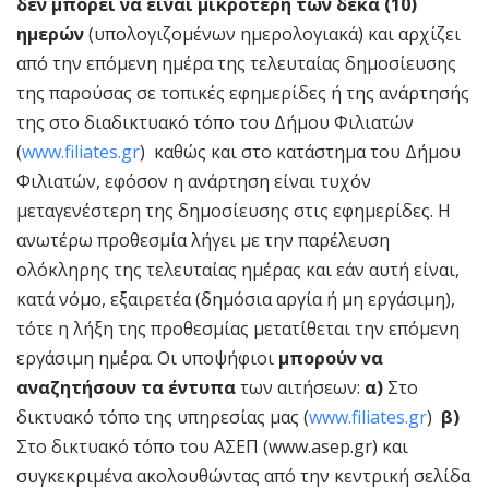
δεν μπορεί να είναι μικρότερη των δέκα (10)
ημερών
(υπολογιζομένων ημερολογιακά) και αρχίζει
από την επόμενη ημέρα της τελευταίας δημοσίευσης
της παρούσας σε τοπικές εφημερίδες ή της ανάρτησής
της στο διαδικτυακό τόπο του Δήμου Φιλιατών
(
www.filiates.gr
) καθώς και στο κατάστημα του Δήμου
Φιλιατών, εφόσον η ανάρτηση είναι τυχόν
μεταγενέστερη της δημοσίευσης στις εφημερίδες. Η
ανωτέρω προθεσμία λήγει με την παρέλευση
ολόκληρης της τελευταίας ημέρας και εάν αυτή είναι,
κατά νόμο, εξαιρετέα (δημόσια αργία ή μη εργάσιμη),
τότε η λήξη της προθεσμίας μετατίθεται την επόμενη
εργάσιμη ημέρα. Οι υποψήφιοι
μπορούν να
αναζητήσουν τα έντυπα
των αιτήσεων:
α)
Στο
δικτυακό τόπο της υπηρεσίας μας (
www.filiates.gr
)
β)
Στο δικτυακό τόπο του ΑΣΕΠ (www.asep.gr) και
συγκεκριμένα ακολουθώντας από την κεντρική σελίδα