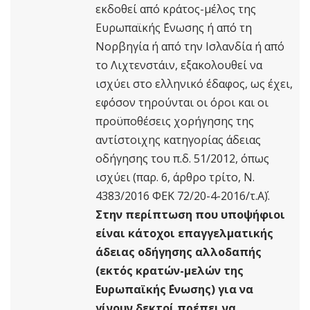
εκδοθεί από κράτος-μέλος της
Ευρωπαϊκής ΄Ενωσης ή από τη
Νορβηγία ή από την Ισλανδία ή από
το Λιχτενστάιν, εξακολουθεί να
ισχύει στο ελληνικό έδαφος, ως έχει,
εφόσον τηρούνται οι όροι και οι
προϋποθέσεις χορήγησης της
αντίστοιχης κατηγορίας άδειας
οδήγησης του π.δ. 51/2012, όπως
ισχύει (παρ. 6, άρθρο τρίτο, Ν.
4383/2016 ΦΕΚ 72/20-4-2016/τ.Α΄).
Στην περίπτωση που υποψήφιοι
είναι κάτοχοι επαγγελματικής
άδειας οδήγησης αλλοδαπής
(εκτός κρατών-μελών της
Ευρωπαϊκής ΄Ενωσης) για να
γίνουν δεκτοί πρέπει να