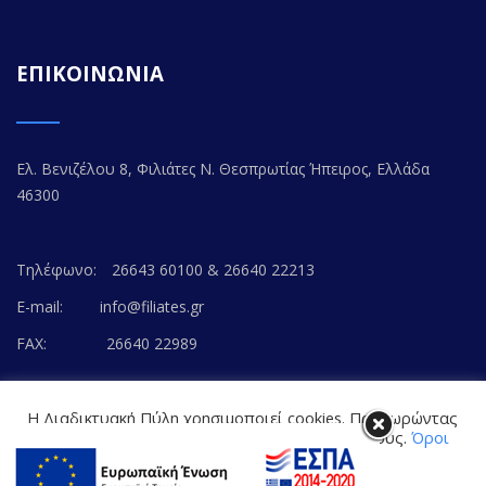
ΕΠΙΚΟΙΝΩΝΙΑ
Ελ. Βενιζέλου 8, Φιλιάτες Ν. Θεσπρωτίας Ήπειρος, Ελλάδα
46300
Τηλέφωνο:
26643 60100 & 26640 22213
E-mail:
info@filiates.gr
FAX:
26640 22989
Η Διαδικτυακή Πύλη χρησιμοποιεί cookies. Προχωρώντας
στο περιεχόμενο, συναινείτε με την αποδοχή τους.
Όροι
Χρήσης Ιστοτόπου
© Copyright 2020. FILIATES.GR | All Rights Reserved.