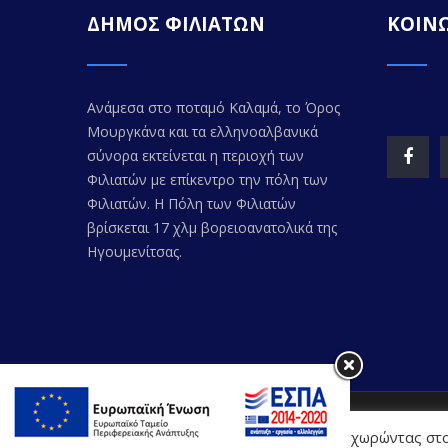
ΔΗΜΟΣ ΦΙΛΙΑΤΩΝ
ΚΟΙΝΩ
Ανάμεσα στο ποταμό Καλαμά, το Όρος
Μουργκάνα και τα ελληνοαλβανικά
σύνορα εκτείνεται η περιοχή των
Φιλιατών με επίκεντρο την πόλη των
Φιλιατών. Η Πόλη των Φιλιατών
βρίσκεται 17 χλμ βορειοανατολικά της
Ηγουμενίτσας.
© Copyr
Η Διαδικτυακή Πύλη χρησιμοποιεί cookies. Προχωρώντας στο