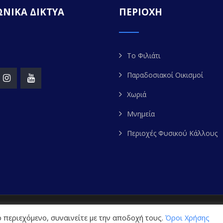
ΝΙΚΑ ΔΙΚΤΥΑ
ΠΕΡΙΟΧΗ
Το Φιλιάτι
Παραδοσιακοί Οικισμοί
Χωριά
Μνημεία
Περιοχές Φυσικού Κάλλους
ight 2020. FILIATES.GR | All Rights Reserved. Powered by
W
 περιεχόμενο, συναινείτε με την αποδοχή τους.
Όροι Χρήσης