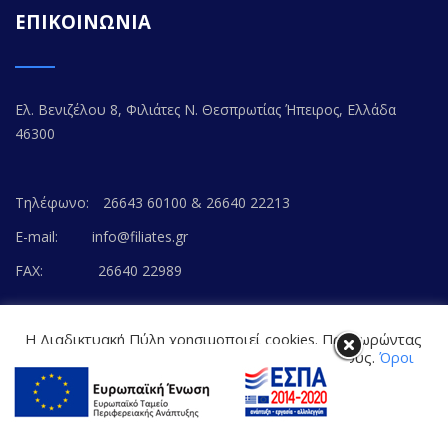
ΕΠΙΚΟΙΝΩΝΙΑ
Ελ. Βενιζέλου 8, Φιλιάτες Ν. Θεσπρωτίας Ήπειρος, Ελλάδα
46300
Τηλέφωνο:
26643 60100 & 26640 22213
E-mail:
info@filiates.gr
FAX:
26640 22989
Η Διαδικτυακή Πύλη χρησιμοποιεί cookies. Προχωρώντας
στο περιεχόμενο, συναινείτε με την αποδοχή τους.
Όροι
Χρήσης Ιστοτόπου
© Copyright 2020. FILIATES.GR | All Rights Reserved.
Cookie settings
Powered by
WEB-WAY
ΑΠΟΔΟΧΗ