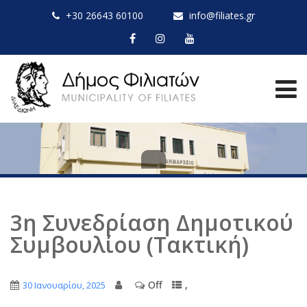
+30 26643 60100
info@filiates.gr
3η Συνεδρίαση Δημοτικού
Συμβουλίου (Τακτική)
Off
,
30 Ιανουαρίου, 2025