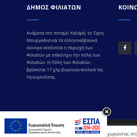
ΔΗΜΟΣ ΦΙΛΙΑΤΩΝ
ΚΟΙΝΩ
Ανάμεσα στο ποταμό Καλαμά, το Όρος
Μουργκάνα και τα ελληνοαλβανικά
σύνορα εκτείνεται η περιοχή των
Φιλιατών με επίκεντρο την πόλη των
Φιλιατών. Η Πόλη των Φιλιατών
βρίσκεται 17 χλμ βορειοανατολικά της
Ηγουμενίτσας.
© Copyr
Η Διαδικτυακή Πύλη χρησιμοποιεί cookies. Προχωρώντας στο