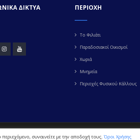
ΝΙΚΑ ΔΙΚΤΥΑ
ΠΕΡΙΟΧΗ
Το Φιλιάτι
Παραδοσιακοί Οικισμοί
Χωριά
Μνημεία
Περιοχές Φυσικού Κάλλους
ight 2020. FILIATES.GR | All Rights Reserved. Powered by
W
 περιεχόμενο, συναινείτε με την αποδοχή τους.
Όροι Χρήσης