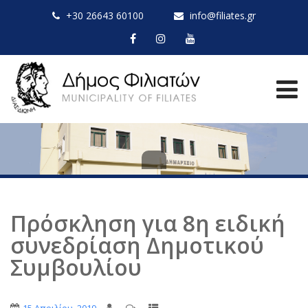
+30 26643 60100
info@filiates.gr
Πρόσκληση για 8η ειδική
συνεδρίαση Δημοτικού
Συμβουλίου
,
,