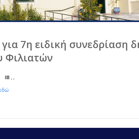
για 7η ειδική συνεδρίαση 
υ Φιλιατών
,
,
εδώ