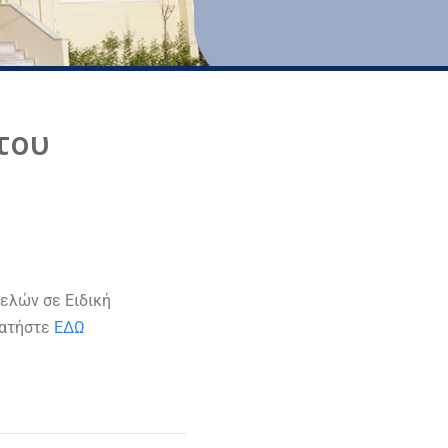
του
μελών σε Ειδική
πατήστε
ΕΔΩ