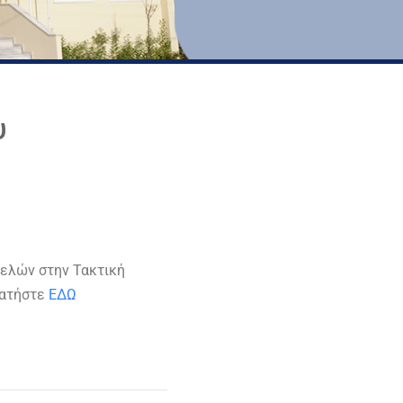
υ
μελών στην Τακτική
πατήστε
ΕΔΩ