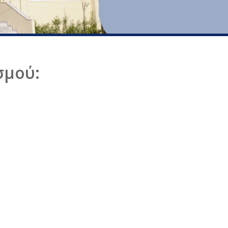
σμού: